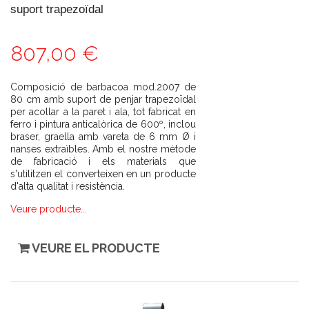
suport trapezoïdal
807,00 €
Composició de barbacoa mod.2007 de
80 cm amb suport de penjar trapezoïdal
per acollar a la paret i ala, tot fabricat en
ferro i pintura anticalòrica de 600º, inclou
braser, graella amb vareta de 6 mm Ø i
nanses extraïbles. Amb el nostre mètode
de fabricació i els materials que
s'utilitzen el converteixen en un producte
d'alta qualitat i resistència.
Veure producte...
VEURE EL PRODUCTE