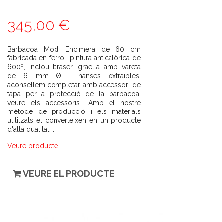
345,00 €
Barbacoa Mod. Encimera de 60 cm
fabricada en ferro i pintura anticalòrica de
600º, inclou braser, graella amb vareta
de 6 mm Ø i nanses extraïbles,
aconsellem completar amb accessori de
tapa per a protecció de la barbacoa,
veure els accessoris.. Amb el nostre
mètode de producció i els materials
utilitzats el converteixen en un producte
d'alta qualitat i...
Veure producte...
VEURE EL PRODUCTE