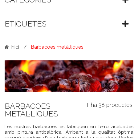
ETIQUETES
Inici
Barbacoes metàl·liques
BARBACOES
Hi ha 38 productes.
METÀL·LIQUES
Les nostres barbacoes es fabriquen en ferro acabades
amb pintura anticalòrica. Arribant a la qualitat òptima
perquè gaudeixi d'una barbacoa forta i duradora. Poden