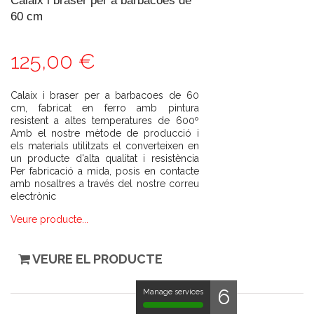
Calaix i braser per a barbacoes de
60 cm
125,00 €
Calaix i braser per a barbacoes de 60
cm, fabricat en ferro amb pintura
resistent a altes temperatures de 600º
Amb el nostre mètode de producció i
els materials utilitzats el converteixen en
un producte d'alta qualitat i resistència
Per fabricació a mida, posis en contacte
amb nosaltres a través del nostre correu
electrònic
Veure producte...
VEURE EL PRODUCTE
6
Manage services