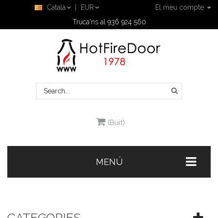
Català
EUR
El meu compte
Truca'ns al 936 924 560
(Buit)
MENÚ
CATEGORIES