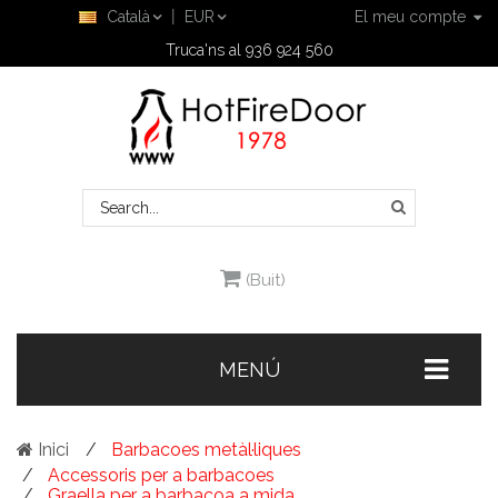
Català
EUR
El meu compte
Truca'ns al 936 924 560
(Buit)
MENÚ
Inici
Barbacoes metàl·liques
Accessoris per a barbacoes
Graella per a barbacoa a mida