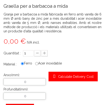
Graella per a barbacoa a mida
Granja per a barbacoa a mida fabricada en ferro amb vareta de 6
mm Ø amb bany de zinc per a més durabilitat i acer inoxidable
amb vareta de 5 mm Ø, amb nanses extraïbles. Amb el nostre
mètode de producció i els materials utilitzats el converteixen en
un producte d'alta qualitat i resistència.
0,00 €
IVA incl.
Quantitat :
Ferro
Acer inoxidable
Material :
Anxo(mm):
Calculate Delivery Cost
Profunditat(mm):