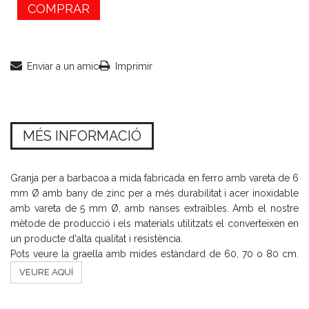
COMPRAR
Enviar a un amic
Imprimir
MÉS INFORMACIÓ
Granja per a barbacoa a mida fabricada en ferro amb vareta de 6
mm Ø amb bany de zinc per a més durabilitat i acer inoxidable
amb vareta de 5 mm Ø, amb nanses extraïbles. Amb el nostre
mètode de producció i els materials utilitzats el converteixen en
un producte d'alta qualitat i resistència.
Pots veure la graella amb mides estàndard de 60, 70 o 80 cm.
VEURE AQUÍ