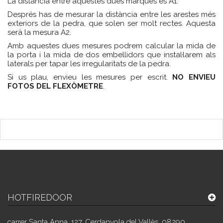
La distància entre aquestes dues marques és A1.
Després has de mesurar la distància entre les arestes més
exteriors de la pedra, que solen ser molt rectes. Aquesta
serà la mesura A2.
Amb aquestes dues mesures podrem calcular la mida de
la porta i la mida de dos embellidors que instal·larem als
laterals per tapar les irregularitats de la pedra.
Si us plau, envieu les mesures per escrit.
NO ENVIEU
FOTOS DEL FLEXÒMETRE
.
HOTFIREDOOR
carrer Santa Anna, 127, Cerdanyola del Vallès, 08290,