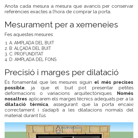
Anota cada mesura a mesura que avancis per conservar
referències exactes a l’hora de comprar la porta.
Mesurament per a xemeneies
Fes aquestes mesures:
A: AMPLADA DEL BUIT
B: ALÇADA DEL BUIT
C: PROFUNDITAT
D: AMPLADA DEL FONS
Precisió i marges per dilatació
És fonamental que les mesures siguin
el més precises
possible
, ja que el buit pot presentar petites
deformacions o variacions arquitectòniques.
Només
nosaltres
aplicarem els marges tècnics adequats per a la
dilatació tèrmica
, assegurant que la porta encaixi
correctament i s’adapti a les dilatacions normals del
material durant l’ús.