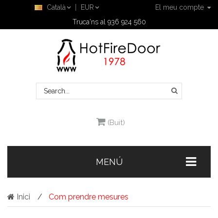
Català
EUR
El meu compte
Truca'ns al 936 924 560
(Buit)
MENÚ
Inici
Com prendre mesures