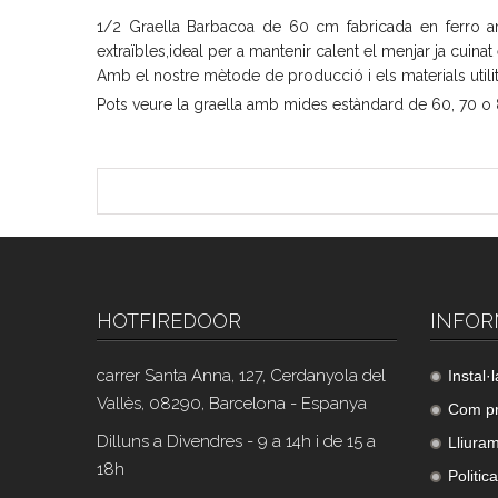
1/2 Graella Barbacoa de 60 cm fabricada en ferro 
extraïbles,ideal per a mantenir calent el menjar ja cuinat 
Amb el nostre mètode de producció i els materials utilitz
Pots veure la graella amb mides estàndard de 60, 70 
HOTFIREDOOR
INFOR
carrer Santa Anna, 127, Cerdanyola del
Instal·
Vallès, 08290, Barcelona - Espanya
Com p
Dilluns a Divendres - 9 a 14h i de 15 a
Lliura
18h
Politic