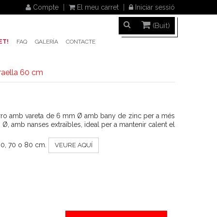
Compte
El meu carret
Iniciar sessió
(Buit)
ET!
FAQ
GALERÍA
CONTACTE
raella 60 cm
erro amb vareta de 6 mm Ø amb bany de zinc per a més
 Ø, amb nanses extraïbles, ideal per a mantenir calent el
60, 70 o 80 cm.
VEURE AQUÍ