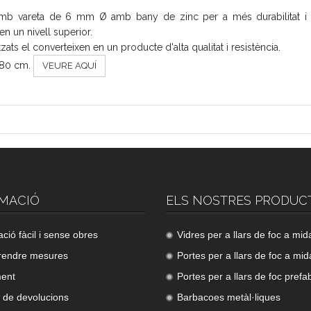
amb vareta de 6 mm Ø amb bany de zinc per a més durabilitat 
en un nivell superior.
ats el converteixen en un producte d'alta qualitat i resistència.
o 80 cm.
VEURE AQUÍ
MACIÓ
ELS NOSTRES PRODUC
lació fàcil i sense obres
Vidres per a llars de foc a mid
rendre mesures
Portes per a llars de foc a mid
ment
Portes per a llars de foc prefa
a de devolucions
Barbacoes metàl·liques