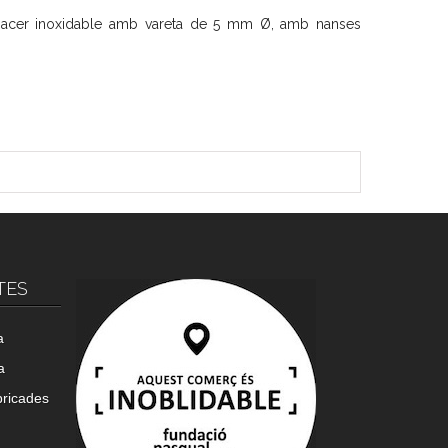
i acer inoxidable amb vareta de 5 mm Ø, amb nanses
TES
a
a
bricades