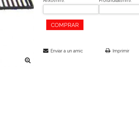
Anxo(mm):
Profunditat(mm):
COMPRAR
Enviar a un amic
Imprimir