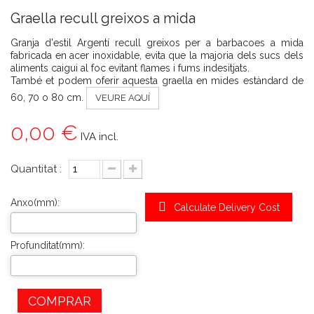
Graella recull greixos a mida
Granja d'estil Argentí recull greixos per a barbacoes a mida
fabricada en acer inoxidable, evita que la majoria dels sucs dels
aliments caigui al foc evitant flames i fums indesitjats.
També et podem oferir aquesta graella en mides estàndard de
60, 70 o 80 cm.
VEURE AQUÍ
0,00 €
IVA incl.
Quantitat :
Anxo(mm):
Calculate Delivery Cost
Profunditat(mm):
COMPRAR