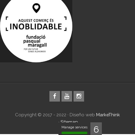
Copyright © 2017 - 2022 · Diseño web
MarkeThink
·
Sitemap
6
Manage services