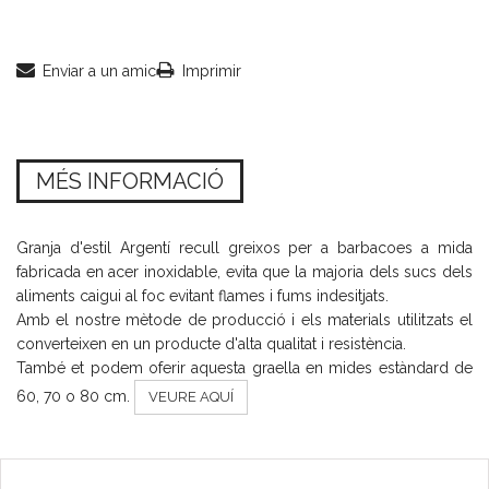
Enviar a un amic
Imprimir
MÉS INFORMACIÓ
Granja d'estil Argentí recull greixos per a barbacoes a mida
fabricada en acer inoxidable, evita que la majoria dels sucs dels
aliments caigui al foc evitant flames i fums indesitjats.
Amb el nostre mètode de producció i els materials utilitzats el
converteixen en un producte d'alta qualitat i resistència.
També et podem oferir aquesta graella en mides estàndard de
60, 70 o 80 cm.
VEURE AQUÍ