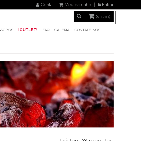
Conta
Meu carrinho
Entrar
(vazio)
SÓRIOS
¡OUTLET!
FAQ
GALERÍA
CONTATE-NOS
Existem 38 produtos.