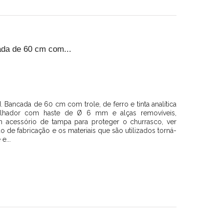
da de 60 cm com...
ancada de 60 cm com trole, de ferro e tinta analítica
grelhador com haste de Ø 6 mm e alças removíveis,
acessório de tampa para proteger o churrasco, ver
de fabricação e os materiais que são utilizados torná-
e...