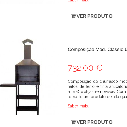
Saber mais...
VER PRODUTO
Composição Mod. Classic 6
732,00 €
Composição do churrasco mod.C
feitos de ferro e tinta antical
mm Ø e alças removíveis. Com 
torná-lo um produto de alta qual
Saber mais...
VER PRODUTO