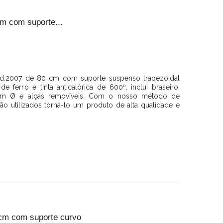
m com suporte...
.2007 de 80 cm com suporte suspenso trapezoidal
e ferro e tinta anticalórica de 600º, inclui braseiro,
m Ø e alças removíveis. Com o nosso método de
são utilizados torná-lo um produto de alta qualidade e
cm com suporte curvo