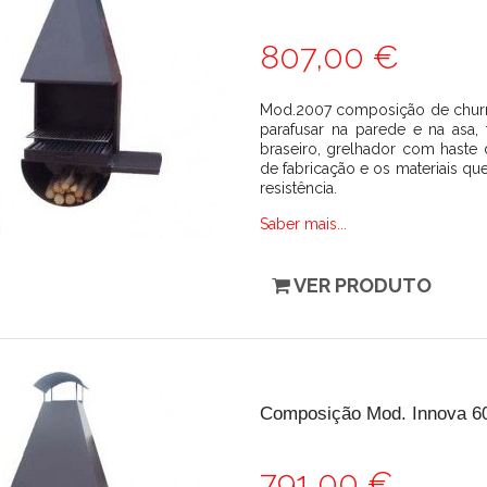
807,00 €
Mod.2007 composição de churr
parafusar na parede e na asa, t
braseiro, grelhador com hast
de fabricação e os materiais qu
resistência.
Saber mais...
VER PRODUTO
Composição Mod. Innova 60
791,00 €