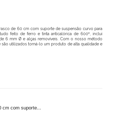
asco de 60 cm com suporte de suspensão curvo para
udo feito de ferro e tinta anticalórica de 600º, inclui
e de 6 mm Ø e alças removíveis. Com o nosso método
e são utilizados torná-lo um produto de alta qualidade e
 cm com suporte...