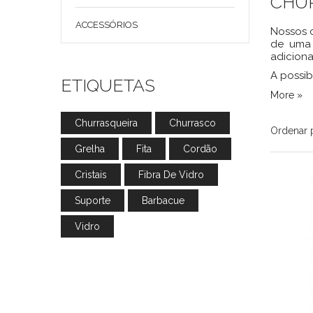
CHU
ACCESSÓRIOS
Nossos c
de uma 
adiciona
A possib
ETIQUETAS
More »
Churrasqueira
Churrasco
Ordenar 
Grelha
Fita
Cordão
Cristais
Fibra De Vidro
Suporte
Barbacue
Vidro