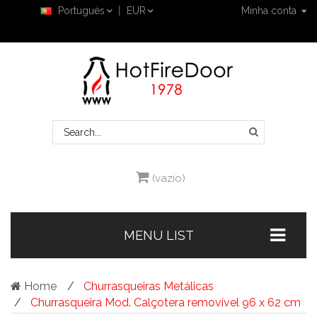
Portugués
EUR
Minha conta
(vazio)
MENU LIST
Home
Churrasqueiras Metálicas
Churrasqueira Mod. Calçotera removível 96 x 62 cm