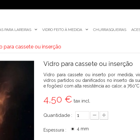
AS PARA LAREIRAS
VIDRO FEITO À MEDIDA
CHURRASQUEIRAS
ACES
o para cassete ou inserção
Vidro para cassete ou inserção
Vidro para cassete ou inserto por medida, vid
vidros partidos ou danificados no inserto da su
e fogões) com alta resistência ao calor, a 760°C
4,50 €
tax incl.
Quantidade :
4 mm
Espessura :