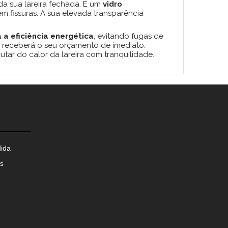
 da sua lareira fechada. É um
vidro
m fissuras. A sua elevada transparência
a eficiência energética
, evitando fugas de
 e receberá o seu orçamento de imediato.
utar do calor da lareira com tranquilidade.
dida
as