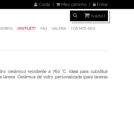
Conta
Meu carrinho
Entrar
(vazio)
SÓRIOS
¡OUTLET!
FAQ
GALERÍA
CONTATE-NOS
ro cerâmico resistente a 760 °C. Ideal para substituir
a lareira. Cerâmica de vidro personalizada (para lareiras