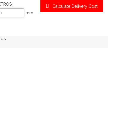
ETROS:
Calculate Delivery Cost
mm
os.