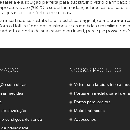
 lareira é a solução perfeita para substituir o vidro danificado
mperaturas até 760 °C e suportar mudanças bruscas de calor se
al segurança e conforto em sua casa.
u insert não só restabelece a estética original, como
aumenta 
 Com o HotFireDoor, basta introduzir as medidas em milímetros
 adapta à porta da sua cassete ou insert, para que possa desfr
RMAÇÃO
NOSSOS PRODUTOS
ação sem obras
Vidrio para lareiras feito à me
irar medidas
Portas em medida para lareir
a
Portas para lareiras
a de devolução
Metal barbacues
 e condições de venda
Accessórios
a de privacidade