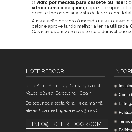
O
vidro por medida para cassete ou insert
de
vitrocerâmico de 4 mm
, capaz de suportar te
permite-lhe apreciar a vista da lareira com tot
A instalação de vidro à medida na sua cassete o
calor e aproveitando melhor a lenha utilizada.
Garantimos um vidro resistente e durável que se
HOTFIREDOOR
INFO
calle Santa Anna, 127, Cerdanyola del
Instal
Vallès, 08290, Barcelona - Spain
Como t
De segunda a sexta-feira - 9 da manhã
Entreg
até as 2 da madrugada e das 3h às 6h.
Polític
Termos
INFO@HOTFIREDOOR.COM
Polític