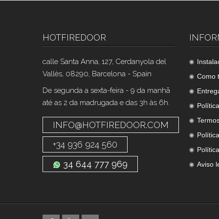
HOTFIREDOOR
INFO
calle Santa Anna, 127, Cerdanyola del
Instal
Vallès, 08290, Barcelona - Spain
Como t
De segunda a sexta-feira - 9 da manhã
Entreg
até as 2 da madrugada e das 3h às 6h.
Polític
Termos
INFO@HOTFIREDOOR.COM
Polític
+34 936 924 560
Polític
34 644 777 969
Aviso l