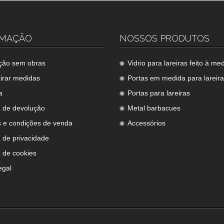
RMAÇÃO
NOSSOS PRODUTOS
ação sem obras
Vidrio para lareiras feito à me
irar medidas
Portas em medida para lareir
a
Portas para lareiras
a de devolução
Metal barbacues
 e condições de venda
Accessórios
a de privacidade
a de cookies
egal