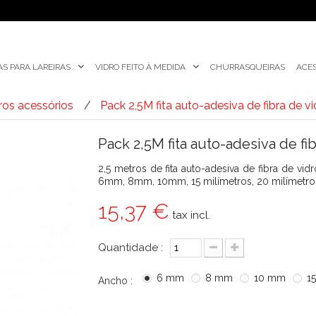
AS PARA LAREIRAS
VIDRO FEITO À MEDIDA
CHURRASQUEIRAS
ACES
ros acessórios
Pack 2,5M fita auto-adesiva de fibra de v
Pack 2,5M fita auto-adesiva de fi
2,5 metros de fita auto-adesiva de fibra de vi
6mm, 8mm, 10mm, 15 milímetros, 20 milímetros
15,37 €
tax incl.
Quantidade :
6 mm
8 mm
10 mm
1
Ancho :