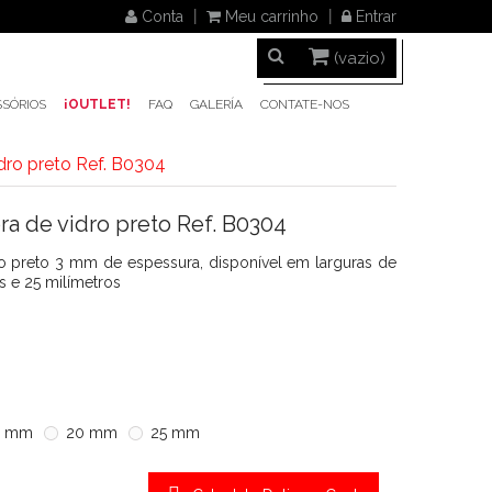
Conta
Meu carrinho
Entrar
(vazio)
SÓRIOS
¡OUTLET!
FAQ
GALERÍA
CONTATE-NOS
idro preto Ref. B0304
bra de vidro preto Ref. B0304
dro preto 3 mm de espessura, disponível em larguras de
 e 25 milímetros
5 mm
20 mm
25 mm