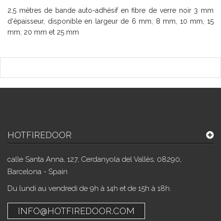
2,5 mètres de bande auto-adhésif en fibre de verre noir 3 mm
d'épaisseur, disponible en largeur de 6 mm, 8 mm, 10 mm, 15
mm, 20 mm et 25 mm
HOTFIREDOOR
calle Santa Anna, 127, Cerdanyola del Vallès, 08290,
Barcelona - Spain
Du lundi au vendredi de 9h à 14h et de 15h à 18h.
INFO@HOTFIREDOOR.COM