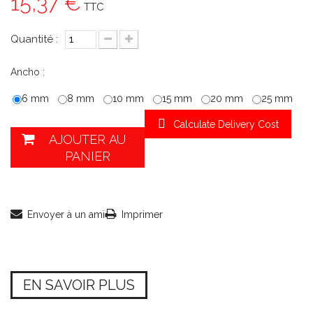
15,37 €
TTC
Quantité :
Ancho :
6 mm
8 mm
10 mm
15 mm
20 mm
25 mm
Calculate Delivery Cost
AJOUTER AU
PANIER
Envoyer à un ami
Imprimer
EN SAVOIR PLUS