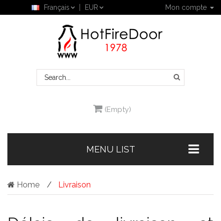
Français
EUR
Mon compte
(Empty)
MENU LIST
Home
Livraison