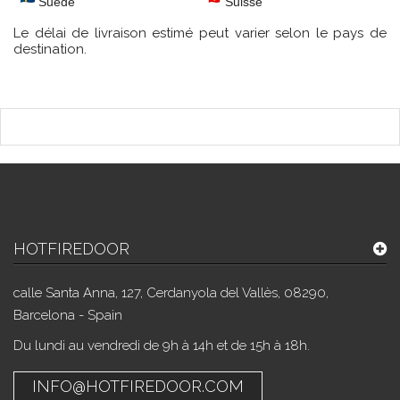
Suède
Suisse
Le délai de livraison estimé peut varier selon le pays de
destination.
HOTFIREDOOR
calle Santa Anna, 127, Cerdanyola del Vallès, 08290,
Barcelona - Spain
Du lundi au vendredi de 9h à 14h et de 15h à 18h.
INFO@HOTFIREDOOR.COM