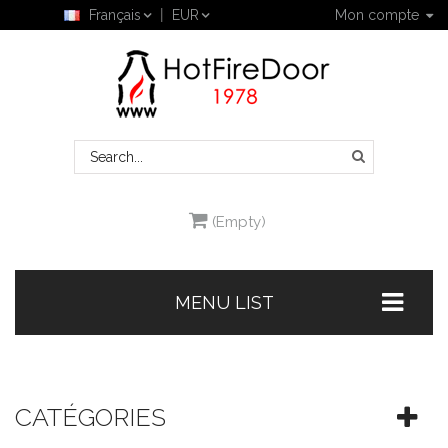
Français
EUR
Mon compte
(Empty)
MENU LIST
CATÉGORIES