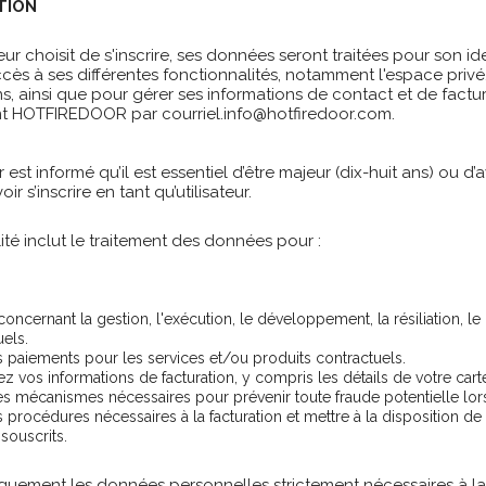
TION
sateur choisit de s'inscrire, ses données seront traitées pour son i
ès à ses différentes fonctionnalités, notamment l'espace privé, l
, ainsi que pour gérer ses informations de contact et de factura
t HOTFIREDOOR par courriel.
info@hotfiredoor.com
.
eur est informé qu’il est essentiel d’être majeur (dix-huit ans) ou 
r s’inscrire en tant qu’utilisateur.
lité inclut le traitement des données pour :
oncernant la gestion, l'exécution, le développement, la résiliation, le 
uels.
s paiements pour les services et/ou produits contractuels.
z vos informations de facturation, y compris les détails de votre carte
les mécanismes nécessaires pour prévenir toute fraude potentielle lo
 procédures nécessaires à la facturation et mettre à la disposition de l'
souscrits.
iquement les données personnelles strictement nécessaires à la 