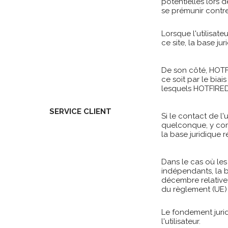
potentielles lors 
se prémunir contre
Lorsque l'utilisat
ce site, la base ju
De son côté, HOTF
ce soit par le bia
lesquels HOTFIRE
SERVICE CLIENT
Si le contact de l
quelconque, y com
la base juridique r
Dans le cas où les
indépendants, la ba
décembre relative 
du règlement (UE)
Le fondement jurid
l'utilisateur.