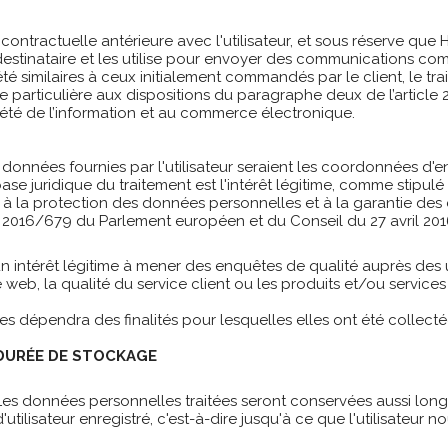
 contractuelle antérieure avec l'utilisateur, et sous réserve q
stinataire et les utilise pour envoyer des communications com
é similaires à ceux initialement commandés par le client, le trai
particulière aux dispositions du paragraphe deux de l’article 21 
iété de l’information et au commerce électronique.
 données fournies par l'utilisateur seraient les coordonnées d'e
se juridique du traitement est l'intérêt légitime, comme stipulé 
à la protection des données personnelles et à la garantie des dro
 2016/679 du Parlement européen et du Conseil du 27 avril 201
ntérêt légitime à mener des enquêtes de qualité auprès des util
web, la qualité du service client ou les produits et/ou services 
 dépendra des finalités pour lesquelles elles ont été collecté
DURÉE DE STOCKAGE
Les données personnelles traitées seront conservées aussi longt
d'utilisateur enregistré, c'est-à-dire jusqu'à ce que l'utilisateur