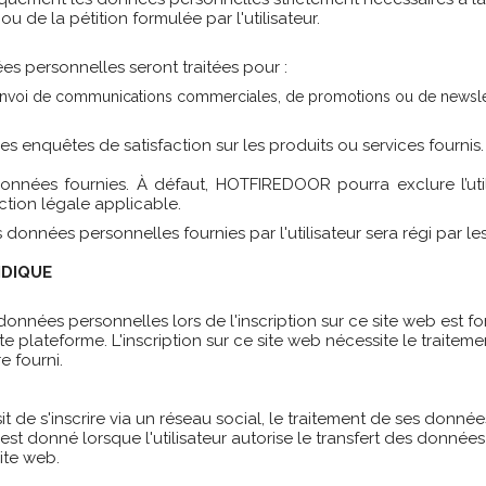
 de la pétition formulée par l'utilisateur.
s personnelles seront traitées pour :
envoi de communications commerciales, de promotions ou de newslette
s enquêtes de satisfaction sur les produits ou services fournis.
 données fournies. À défaut, HOTFIREDOOR pourra exclure l’util
ction légale applicable.
données personnelles fournies par l'utilisateur sera régi par les
IDIQUE
données personnelles lors de l'inscription sur ce site web est f
ette plateforme. L'inscription sur ce site web nécessite le trait
e fourni.
oisit de s'inscrire via un réseau social, le traitement de ses do
t donné lorsque l'utilisateur autorise le transfert des données
site web.