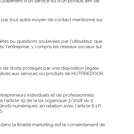
du paiement d'un service ou d'un produit afin de
ou par tout autre moyen de contact mentionné sur
s ou questions soulevées par l'utilisateur, que
c l'entreprise, y compris les réseaux sociaux sur
e de droits protégés par une disposition légale
atives aux services ou produits de HOTFIREDOOR,
ntrepreneurs individuels et de professionnels
à l'article 19 de la loi organique 3/2018 du 5
its numériques, en relation avec l'article 6.1.f)
6.
dans la finalité marketing est le consentement de