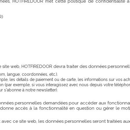
es, HOTFIREDOOR met cette politique de confidentialité à l
R)
 de ce site web, HOTFIREDOOR devra traiter des données personnell
om, langue, coordonnées, etc.).
mple, les détails de paiement ou de carte, les informations sur vos ac
on (par exemple, si vous interagissez avec nous depuis votre téléphon
ur s'abonne à notre newsletter).
nées personnelles demandées pour accéder aux fonctionnalité
e, donne accès à la fonctionnalité en question ou gérer le moti
it avec ce site web, les données personnelles seront traitées aux 