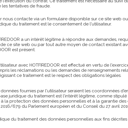
de l'exécution du contrat. Ce traitement est nécessaire au suivi 
 les tentatives de fraude.
eur nous contacte via un formulaire disponible sur ce site web 
ridique du traitement est le consentement de l'utilisateur.
IREDOOR a un intérêt légitime à répondre aux demandes, requête
is de ce site web ou par tout autre moyen de contact existant ave
DOOR est présent.
'utilisateur avec HOTFIREDOOR est effectué en vertu de l'exercic
pris les réclamations ou les demandes de renseignements rel
égissant ce traitement est le respect des obligations légales.
 données fournies par l'utilisateur seraient les coordonnées d'e
se juridique du traitement est l'intérêt légitime, comme stipulé 
à la protection des données personnelles et à la garantie des dro
 2016/679 du Parlement européen et du Conseil du 27 avril 201
ique du traitement des données personnelles aux fins décrites 