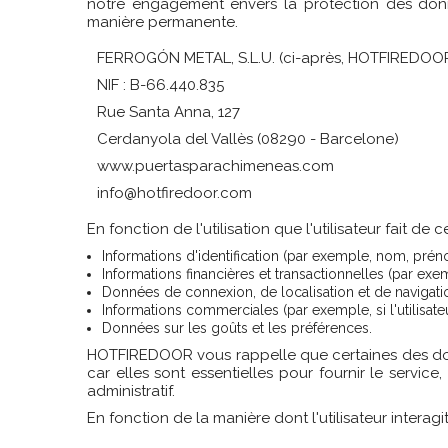
notre engagement envers la protection des donné
manière permanente.
FERROGÓN METAL, S.L.U. (ci-après, HOTFIREDOO
NIF : B-66.440.835
Rue Santa Anna, 127
Cerdanyola del Vallès (08290 - Barcelone)
www.puertasparachimeneas.com
info@hotfiredoor.com
En fonction de l'utilisation que l'utilisateur fait
Informations d'identification (par exemple, nom, prén
Informations financières et transactionnelles (par exe
Données de connexion, de localisation et de navigati
Informations commerciales (par exemple, si l'utilisate
Données sur les goûts et les préférences.
HOTFIREDOOR vous rappelle que certaines des don
car elles sont essentielles pour fournir le servic
administratif.
En fonction de la manière dont l'utilisateur interag