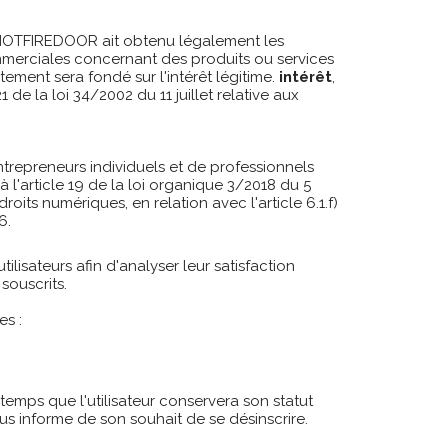
ue HOTFIREDOOR ait obtenu légalement les
merciales concernant des produits ou services
tement sera fondé sur l'intérêt légitime.
intérêt
,
de la loi 34/2002 du 11 juillet relative aux
ntrepreneurs individuels et de professionnels
à l'article 19 de la loi organique 3/2018 du 5
its numériques, en relation avec l'article 6.1.f)
6.
isateurs afin d'analyser leur satisfaction
souscrits.
es :
emps que l'utilisateur conservera son statut
 nous informe de son souhait de se désinscrire.