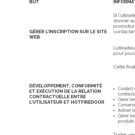
BUT
INFORMA
Si l'utili
donner acc
promotions
GÉRER L'INSCRIPTION SUR LE SITE
contactan
WEB
L’utilisat
pour pouvoi
Cette fina
DÉVELOPPEMENT, CONFORMITÉ
Contact c
ET EXÉCUTION DE LA RELATION
contract
CONTRACTUELLE ENTRE
Gérer le
L'UTILISATEUR ET HOTFIREDOOR
Conserve
Activer 
Gérer les
produits 
Traiter un