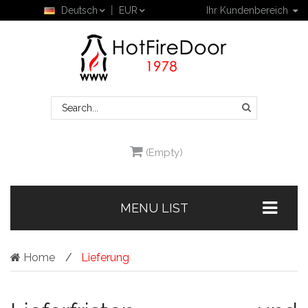
Deutsch
EUR
Ihr Kundenbereich
(Empty)
MENU LIST
Home
Lieferung