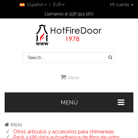
Español
EUR
Mi cuenta
Llámanos al 936 924 560
Vacío
MENÚ
Inicio
Otros artículos y accesorios para chimeneas
Pack 2,5M cinta autoadhesiva de fibra de vidrio