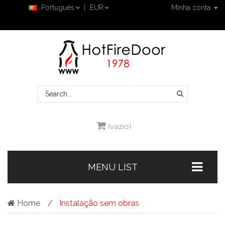
Portugués
EUR
Minha conta
(vazio)
MENU LIST
Home
Instalação sem obras