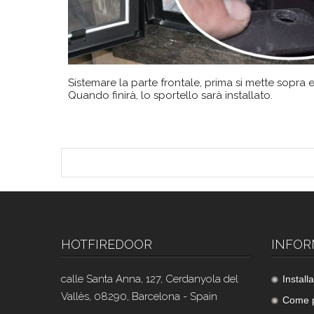
Sistemare la parte frontale, prima si mette sopra 
Quando finirà, lo sportello sarà installato.
HOTFIREDOOR
INFOR
calle Santa Anna, 127, Cerdanyola del
Instal
Vallès, 08290, Barcelona - Spain
Come p