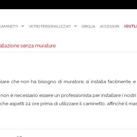
CAMINETTI
VETRO PERSONALIZZATI
GRIGLIA
ACCESSORI
¡OUTL
tallazione senza murature
re che non ha bisogno di muratore, si installa facilmente, e i
 non è necessario essere un professionista per installare i nostri 
 aspetti 24 ore prima di utilizzare il caminetto, affinché il mastic