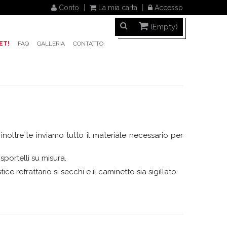
Conto
La mia carta
Accesso
(Empty)
ET!
FAQ
GALLERIA
CONTATTO
noltre le inviamo tutto il materiale necessario per
sportelli su misura.
e refrattario si secchi e il caminetto sia sigillato.