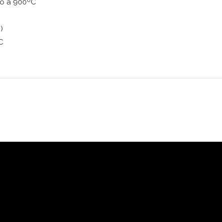
ino a 900ºC
)
ºC