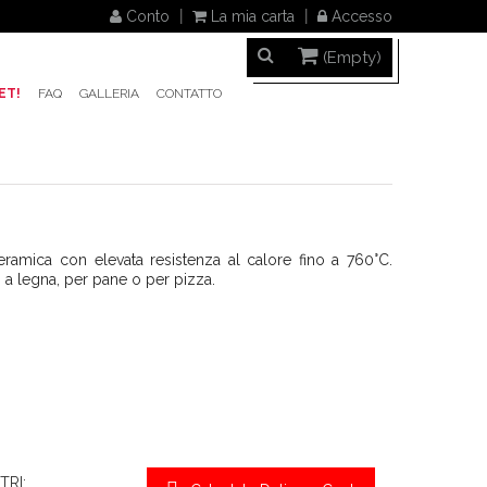
Conto
La mia carta
Accesso
(Empty)
ET!
FAQ
GALLERIA
CONTATTO
eramica con elevata resistenza al calore fino a 760°C.
no a legna, per pane o per pizza.
TRI: