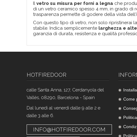
Il
vetro su misura per forni a legna
che produci
di un vetro ceramico spesso 4 mm, in grado di res
trasparenza permette di godere della vista dell'in
Con questo tipo di vetro, non solo ripristinerai
stabile. Indica semplicemente
larghezza e alte
garanzia di durata, resistenza e qualità professi
HOTFIREDOOR
INFOR
calle Santa Anna, 127, Cerdanyola del
Instal
Vallès, 08290, Barcelona - Spain
Come p
Dal lunedì al venerdì dalle 9 alle 2 e
Conse
dalle 3 alle 6.
Politica
Condizi
INFO@HOTFIREDOOR.COM
Politic