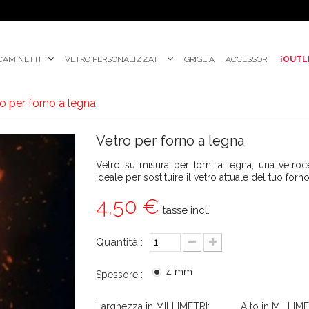
CAMINETTI
VETRO PERSONALIZZATI
GRIGLIA
ACCESSORI
¡OUTL
o per forno a legna
Vetro per forno a legna
Vetro su misura per forni a legna, una vetroc
Ideale per sostituire il vetro attuale del tuo for
4,50 €
tasse incl.
Quantità :
4 mm
Spessore :
Larghezza in MILLIMETRI:
Alto in MILLIME