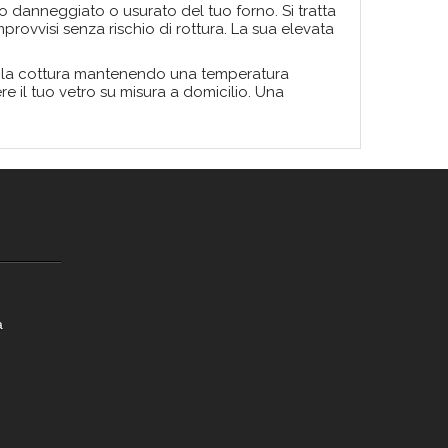
o danneggiato o usurato del tuo forno. Si tratta
provvisi senza rischio di rottura. La sua elevata
nche la cottura mantenendo una temperatura
e il tuo vetro su misura a domicilio. Una
a