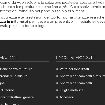
amo da HotFireDoor è la soluzione ideale per sostituire il vetr
istere a temperature estreme fino a 760 °C e a sbalzi termici im
terno del forno, sia per pane, pizze o altri alimenti.
 la sicurezza e le prestazioni del tuo forno, ma ottimizzerai a
zza in millimetri
per ricevere un preventivo immediato e ricever
onale per il tuo forno a legna.
MAZIONI
I NOSTRI PRODOTTI
lazione senza murature
Vetro personalizzati
rendere le misure
Sportelli per caminetti a misur
gna
Sportelli per caminetti
 di ritorno
Griglia metallica
oni contrattuali generali
Accessori
a sulla privacy