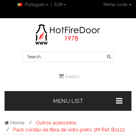
Portugués
EUR
Minha conta
(vazio)
MENU LIST
Home
Outros acessórios
Pack cordão de fibra de vidro preto 3M Ref. B0122