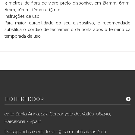
3 metros de fibra de vidro preto disponível em Ø4mm, 6mm,
8mm, 10mm, 12mm e 15mm
Instruções de uso:
Para maior durabilidade do seu dispositivo, é recomendado
substitua o cordão de fechamento da porta após o término da
temporada de uso.
HOTFIREDOOR
calle Santa Anna, 127, Cerdanyola del Vallès, 08290,
Barcelona - Spain
De segunda a sexta-feira - 9 da manhã até as 2 da