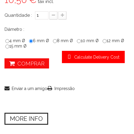
tax incl.
Quantidade :
Diámetro :
4 mm Ø
6 mm Ø
8 mm Ø
10 mm Ø
12 mm Ø
15 mm Ø
Calculate Delivery Cost
COMPRAR
Enviar a um amigo
Impressão
MORE INFO