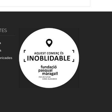
TES
a
a
bricades