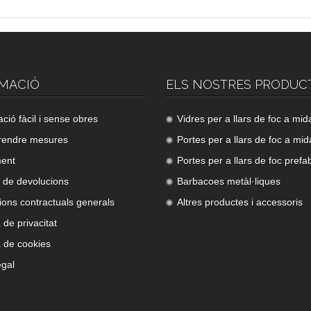
MACIÓ
ELS NOSTRES PRODUC
lació fàcil i sense obres
Vidres per a llars de foc a mid
rendre mesures
Portes per a llars de foc a mid
ment
Portes per a llars de foc prefa
a de devolucions
Barbacoes metàl·liques
ions contractuals generals
Altres productes i accessoris
a de privacitat
a de cookies
egal