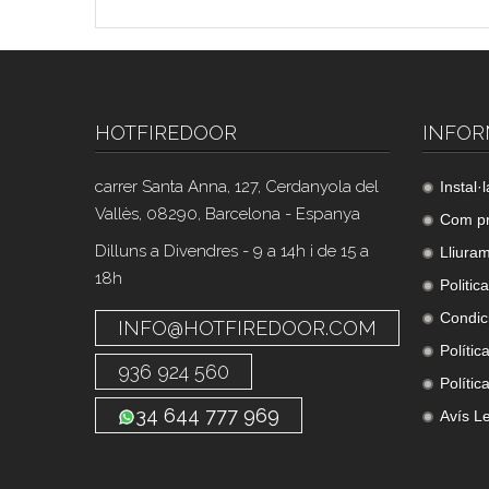
HOTFIREDOOR
INFOR
carrer Santa Anna, 127, Cerdanyola del
Instal·
Vallès, 08290, Barcelona - Espanya
Com p
Dilluns a Divendres - 9 a 14h i de 15 a
Lliura
18h
Politic
Condic
INFO@HOTFIREDOOR.COM
Polític
936 924 560
Polític
34 644 777 969
Avís L