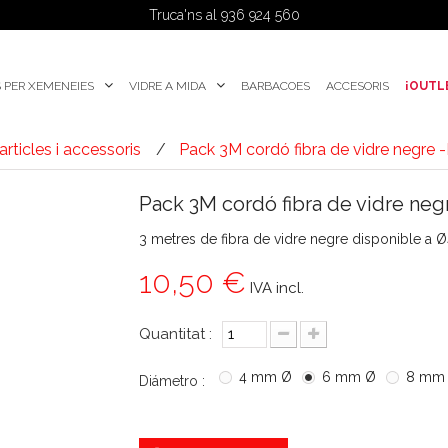
Truca'ns al 936 924 560
 PER XEMENEIES
VIDRE A MIDA
BARBACOES
ACCESORIS
¡OUTL
articles i accessoris
Pack 3M cordó fibra de vidre negre 
Pack 3M cordó fibra de vidre neg
3 metres de fibra de vidre negre disponible
10,50 €
IVA incl.
Quantitat :
4 mm Ø
6 mm Ø
8 mm
Diámetro :