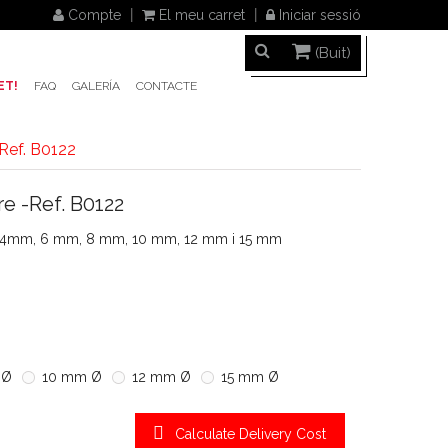
Compte
El meu carret
Iniciar sessió
(Buit)
ET!
FAQ
GALERÍA
CONTACTE
-Ref. B0122
re -Ref. B0122
 a Ø4mm, 6 mm, 8 mm, 10 mm, 12 mm i 15 mm
 Ø
10 mm Ø
12 mm Ø
15 mm Ø
Calculate Delivery Cost