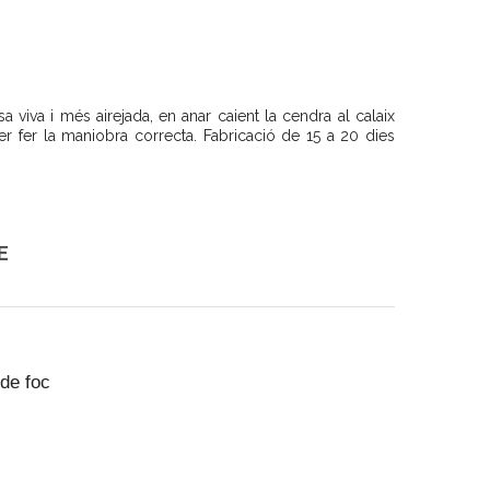
a viva i més airejada, en anar caient la cendra al calaix
 per fer la maniobra correcta. Fabricació de 15 a 20 dies
E
 de foc