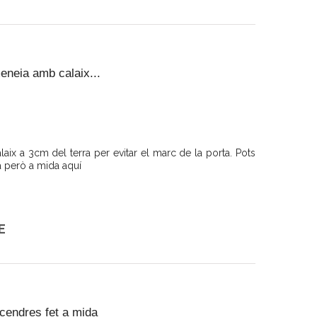
eneia amb calaix...
laix a 3cm del terra per evitar el marc de la porta. Pots
a però a mida aquí
E
cendres fet a mida