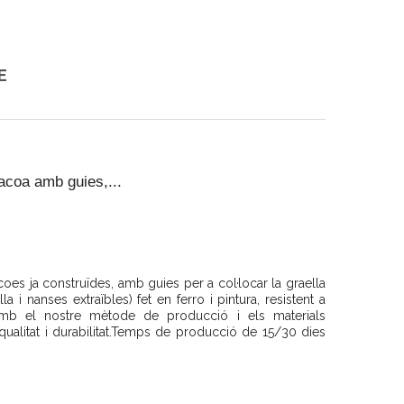
E
acoa amb guies,...
coes ja construïdes, amb guies per a col·locar la graella
la i nanses extraïbles) fet en ferro i pintura, resistent a
Amb el nostre mètode de producció i els materials
a qualitat i durabilitat.Temps de producció de 15/30 dies