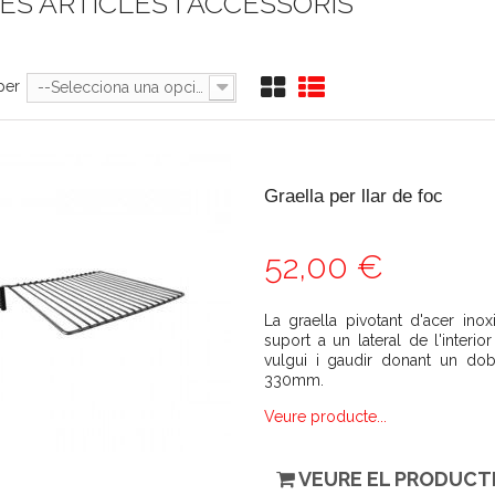
ES ARTICLES I ACCESSORIS
per
--Selecciona una opció--
Graella per llar de foc
52,00 €
La graella pivotant d'acer ino
suport a un lateral de l'interi
vulgui i gaudir donant un dob
330mm.
Veure producte...
VEURE EL PRODUCT