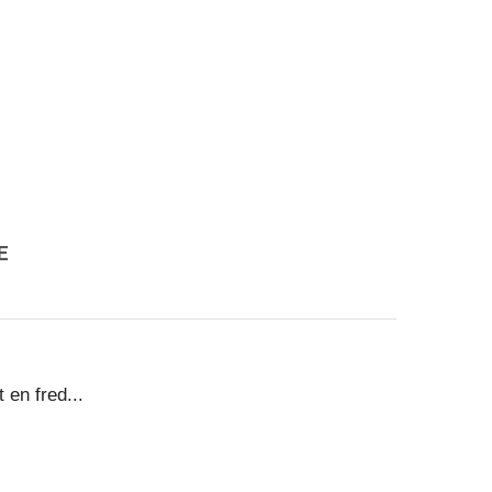
.
E
 en fred...