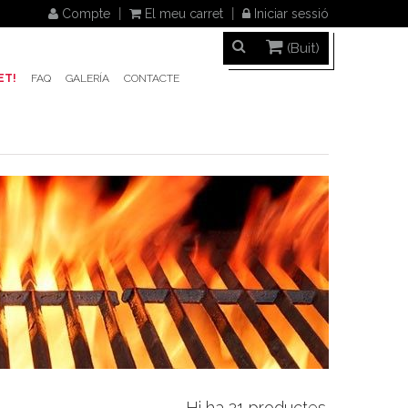
Compte
El meu carret
Iniciar sessió
(Buit)
ET!
FAQ
GALERÍA
CONTACTE
Hi ha 21 productes.