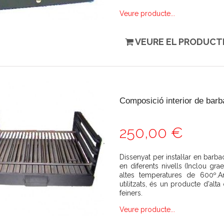
Veure producte...
VEURE EL PRODUCT
Composició interior de barb
250,00 €
Dissenyat per instal·lar en barba
en diferents nivells (Inclou grael
altes temperatures de 600º.
utilitzats, és un producte d'alt
feiners.
Veure producte...