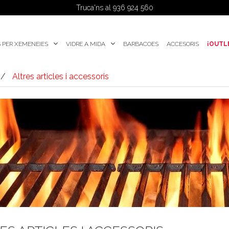
Truca'ns al 936 924 560
 PER XEMENEIES
VIDRE A MIDA
BARBACOES
ACCESORIS
¡OUTL
Altres articles i accessoris