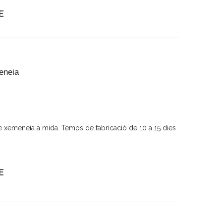
E
eneia
e xemeneia a mida. Temps de fabricació de 10 a 15 dies
E