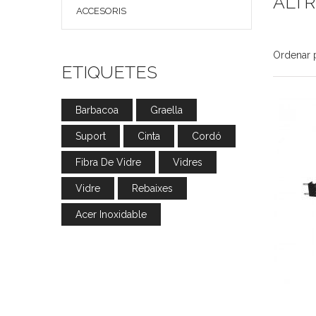
ALTR
ACCESORIS
Ordenar 
ETIQUETES
Barbacoa
Graella
Suport
Cinta
Cordó
Fibra De Vidre
Vidres
Vidre
Rebaixes
Acer Inoxidable