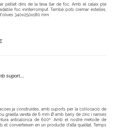
pèl·let dins de la teva llar de foc. Amb el calaix ple
radable foc ininterromput. També pots cremar estelles,
s d'olives 340x250x180 mm
E
mb suport...
bacoes ja construïdes, amb suports per la col·locació de
inclou graella vareta de 6 mm Ø amb bany de zinc i nanses
pintura anticalòrica de 600º. Amb el nostre mètode de
ats el converteixen en un producte d'alta qualitat. Temps