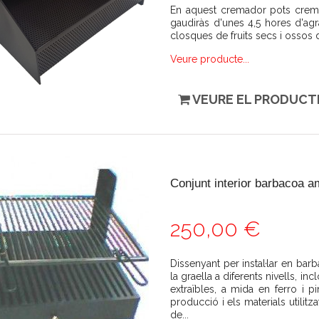
En aquest cremador pots cremar 
gaudiràs d'unes 4,5 hores d'ag
closques de fruits secs i osso
Veure producte...
VEURE EL PRODUCT
Conjunt interior barbacoa a
250,00 €
Dissenyant per instal·lar en bar
la graella a diferents nivells, 
extraïbles, a mida en ferro i 
producció i els materials utilitz
de...