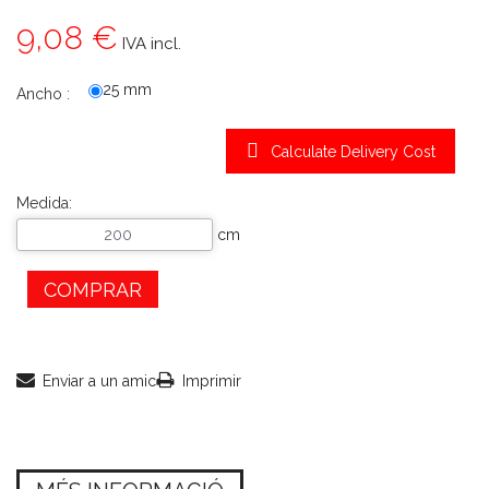
9,08 €
IVA incl.
25 mm
Ancho :
Calculate Delivery Cost
Medida:
cm
COMPRAR
Enviar a un amic
Imprimir