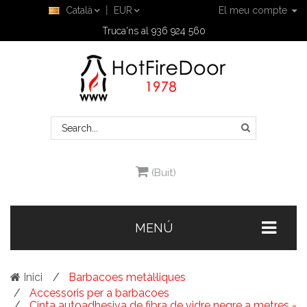
Català
EUR
El meu compte
Truca'ns al 936 924 560
(Buit)
MENÚ
Inici
Barbacoes metàl·liques
Accessoris per a barbacoes
Cinta autoadhesiva de fibra de vidre negre a metres -