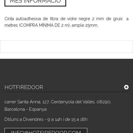
MÉS INFORMACIÓ
Cinta autoadhesiva de fibra de vidre negre 2 mm de gruix a
metres (COMPRA MÍNIMA DE 2 m), ample 25mm.
HOTFIREDOOR
carrer Santa Anna, 127, Cerdanyola del Vallès, 08290,
Barcelona - Espanya
Dilluns a Divendres - 9 a 14h i de 15 a 18h
INFO@HOTFIREDOOR.COM