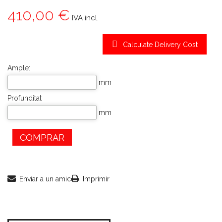
410,00 €
IVA incl.
Calculate Delivery Cost
Ample:
mm
Profunditat
mm
COMPRAR
Enviar a un amic
Imprimir