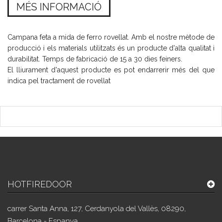
MÉS INFORMACIÓ
Campana feta a mida de ferro rovellat. Amb el nostre mètode de
producció i els materials utilitzats és un producte d'alta qualitat i
durabilitat. Temps de fabricació de 15 a 30 dies feiners.
El lliurament d'aquest producte es pot endarrerir més del que
indica pel tractament de rovellat
HOTFIREDOOR
carrer Santa Anna, 127, Cerdanyola del Vallès, 08290,
Barcelona - Espanya