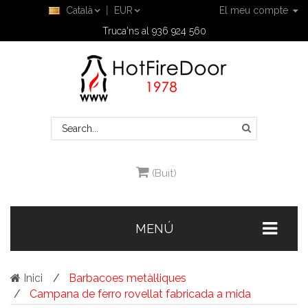
Català
EUR
El meu compte
Truca'ns al 936 924 560
(Buit)
MENÚ
Inici
Barbacoes metàl·liques
Campana de ferro rovellat fabricada a mida