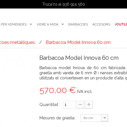
Truca'ns al 936 924 560
 PER XEMENEIES
VIDRE A MIDA
BARBACOES
ACCESORIS
¡OUTL
oes metàl·liques
Barbacoa Model Innova 60 cm
Barbacoa Model Innova 60 cm
Barbacoa model Innova de 60 cm fabricada en 
graella amb vareta de 6 mm Ø i nanses extraïb
utilitzats el converteixen en un producte d'alta qu
570,00 €
IVA incl.
Quantitat :
Mesures de graella :
60 cm