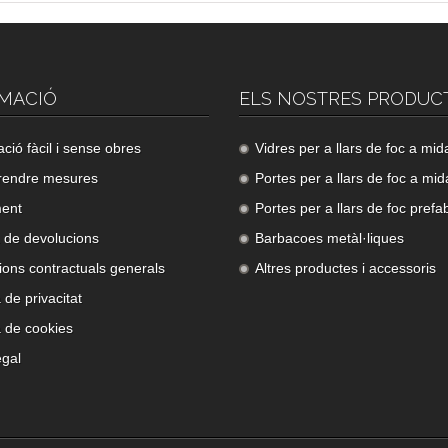
MACIÓ
ELS NOSTRES PRODUC
lació fàcil i sense obres
Vidres per a llars de foc a mid
rendre mesures
Portes per a llars de foc a mid
ment
Portes per a llars de foc prefa
a de devolucions
Barbacoes metàl·liques
ions contractuals generals
Altres productes i accessoris
a de privacitat
a de cookies
egal