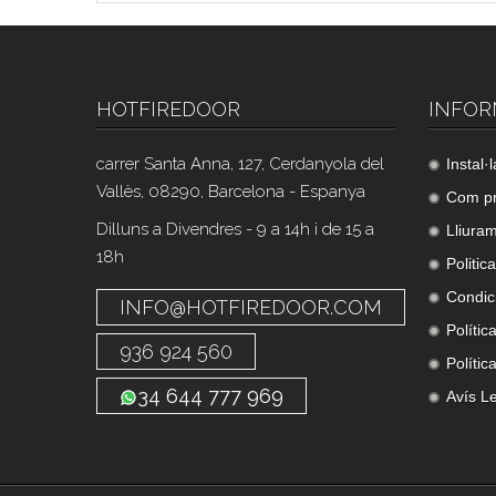
HOTFIREDOOR
INFOR
carrer Santa Anna, 127, Cerdanyola del
Instal·
Vallès, 08290, Barcelona - Espanya
Com p
Dilluns a Divendres - 9 a 14h i de 15 a
Lliura
18h
Politic
Condic
INFO@HOTFIREDOOR.COM
Polític
936 924 560
Polític
34 644 777 969
Avís L