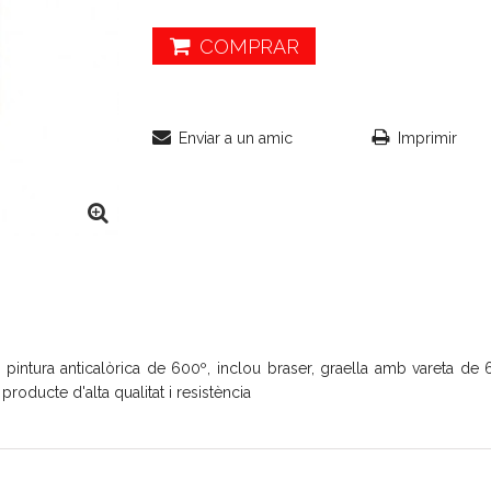
COMPRAR
Enviar a un amic
Imprimir
pintura anticalòrica de 600º, inclou braser, graella amb vareta d
producte d'alta qualitat i resistència