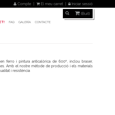
Compte
El meu carret
Iniciar sessió
(Buit)
ET!
FAQ
GALERÍA
CONTACTE
ferro i pintura anticalòrica de 600º, inclou braser,
les. Amb el nostre mètode de producció i els materials
alitat i resistència