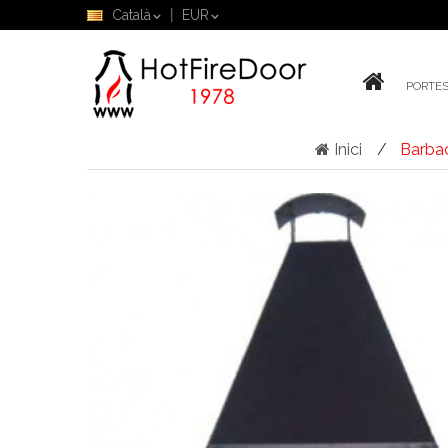
Català
EUR
PORTES
Inici
Barbac