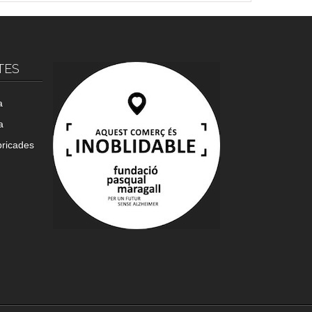
TES
a
a
bricades