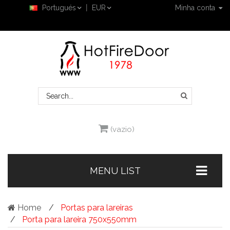
Portugués
EUR
Minha conta
(vazio)
MENU LIST
Home
Portas para lareiras
Porta para lareira 750x550mm