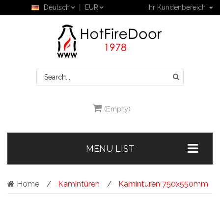
Deutsch
EUR
Ihr Kundenbereich
(Empty)
MENU LIST
Home
Kamintüren
Kamintüren 750x550mm