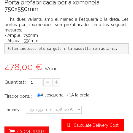
Porta prefabricada per a xemeneia
750x550mm
Hi ha dues variants, amb el mànec a l'esquerra o la dreta. Les
portes per a xemeneies son prefabricades amb les següents
mesures:
- Ample : 750mm
- Alçada : 550mm.
Estan inclosos els cargols i la massilla refractària.
478,00 €
IVA incl.
Quantitat :
A l'esquerra
A la dreta
Tirador porta :
Tamany :
Calculate Delivery Cost
COMPRAR