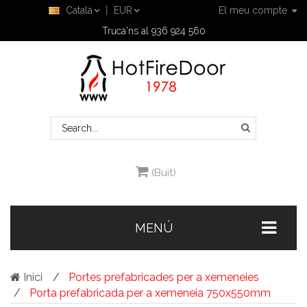
Català
EUR
El meu compte
Truca'ns al 936 924 560
(Buit)
MENÚ
Inici
Portes prefabricades per a xemeneies
Porta prefabricada per a xemeneia 750x550mm