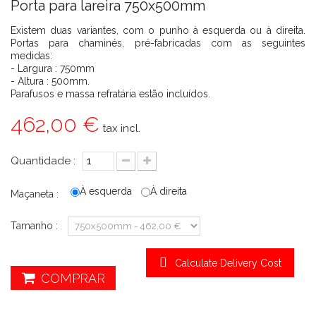
Porta para lareira 750x500mm
Existem duas variantes, com o punho à esquerda ou à direita.
Portas para chaminés, pré-fabricadas com as seguintes
medidas:
- Largura : 750mm
- Altura : 500mm.
Parafusos e massa refratária estão incluídos.
462,00 €
tax incl.
Quantidade :
À esquerda
À direita
Maçaneta :
Tamanho :
Calculate Delivery Cost
COMPRAR