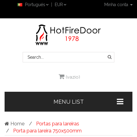
Portugués
EUR
Minha conta
(vazio)
MENU LIST
Home
Portas para lareiras
Porta para lareira 750x500mm