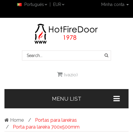
Portugués
EUR
Minha conta
(vazio)
MENU LIST
Home
Portas para lareiras
Porta para lareira 700x500mm