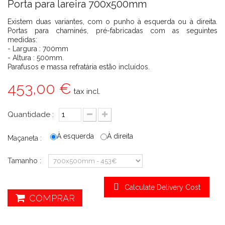
Porta para lareira 700x500mm
Existem duas variantes, com o punho à esquerda ou à direita.
Portas para chaminés, pré-fabricadas com as seguintes
medidas:
- Largura : 700mm
- Altura : 500mm.
Parafusos e massa refratária estão incluídos.
453,00 €
tax incl.
Quantidade :
À esquerda
À direita
Maçaneta :
Tamanho :
Calculate Delivery Cost
COMPRAR