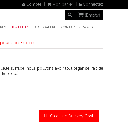
Compte
Mon panier
Connectez
(Empty)
RES
¡OUTLET!
FAQ
GALERIE
CONTACTEZ-NOUS
 pour accessoires
elle surface, nous pouvons avoir tout organisé, fait de
r la photo).
Calculate Delivery Cost