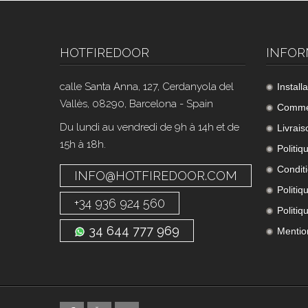
HOTFIREDOOR
INFOR
calle Santa Anna, 127, Cerdanyola del
Install
Vallès, 08290, Barcelona - Spain
Commen
Du lundi au vendredi de 9h à 14h et de
Livrais
15h à 18h.
Politiq
Condit
INFO@HOTFIREDOOR.COM
Politiq
+34 936 924 560
Politiq
34 644 777 969
Mentio