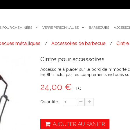
S POUR CHEMINÉES
VERRE PERSONNALISÉ
BARBECUES
ACCESSOI
becues métalliques
Accessoires de barbecue
Cintre
Cintre pour accessoires
Accessoire à placer sur le bord de n'importe qu
fer. (Il n'inclut pas les compléments indiqués su
24,00 €
TTC
Quantité :
AJOUTER AU PANIER