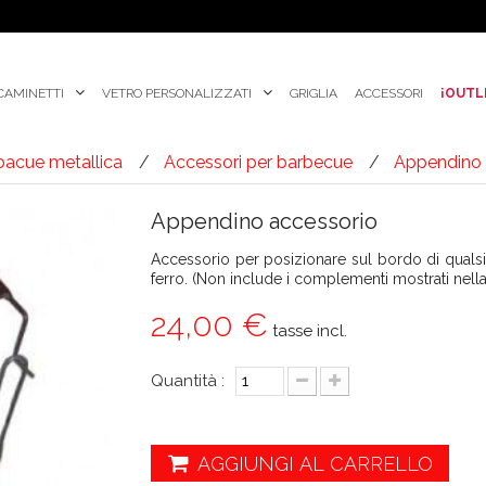
CAMINETTI
VETRO PERSONALIZZATI
GRIGLIA
ACCESSORI
¡OUTL
bacue metallica
Accessori per barbecue
Appendino 
Appendino accessorio
Accessorio per posizionare sul bordo di qualsia
ferro. (Non include i complementi mostrati nella
24,00 €
tasse incl.
Quantità :
AGGIUNGI AL CARRELLO