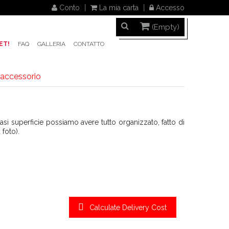
Conto
La mia carta
Accesso
(Empty)
ET!
FAQ
GALLERIA
CONTATTO
accessorio
si superficie possiamo avere tutto organizzato, fatto di
 foto).
Calculate Delivery Cost