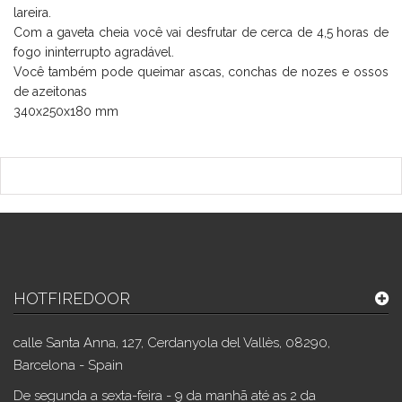
lareira.
Com a gaveta cheia você vai desfrutar de cerca de 4,5 horas de
fogo ininterrupto agradável.
Você também pode queimar ascas, conchas de nozes e ossos
de azeitonas
340x250x180 mm
HOTFIREDOOR
calle Santa Anna, 127, Cerdanyola del Vallès, 08290,
Barcelona - Spain
De segunda a sexta-feira - 9 da manhã até as 2 da