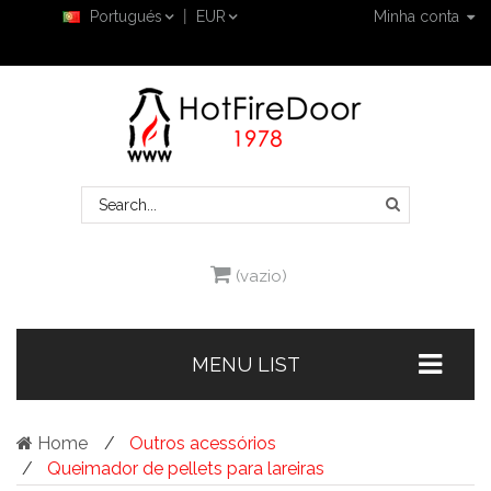
Portugués
EUR
Minha conta
(vazio)
MENU LIST
Home
Outros acessórios
Queimador de pellets para lareiras