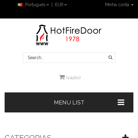
Portugués
EUR
Minha conta
(vazio)
MENU LIST
CATEGORIAS