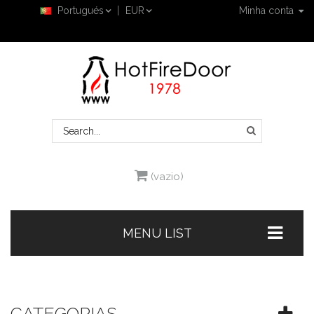
Portugués
EUR
Minha conta
(vazio)
MENU LIST
CATEGORIAS