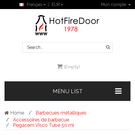
Français
EUR
Mon compte
(Empty)
MENU LIST
Home
Barbecues métalliques
Accessoires de barbecue
Pegacem Visco Tube 50 ml