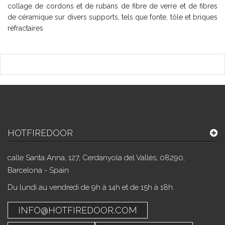
collage de cordons et de rubans de fibre de verre et de fibres
de céramique sur divers supports, tels que fonte, tôle et briques
réfractaires
HOTFIREDOOR
calle Santa Anna, 127, Cerdanyola del Vallès, 08290,
Barcelona - Spain
Du lundi au vendredi de 9h à 14h et de 15h à 18h.
INFO@HOTFIREDOOR.COM