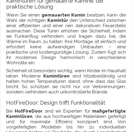
Kamintüren für gemauerte Kamine: die
praktische Lösung
Wenn Sie einen
gemauerten Kamin
besitzen, kann die
Wahl der richtigen
Kamintür
den Unterschied zwischen
einer effizienten und einer rein dekorativen Feuerstelle
ausmachen. Diese Türen erhöhen die Sicherheit, indem
sie Funkenflug verhindern, und tragen dazu bei, die
Wärme im Raum zu halten. Ihre Montage ist einfach und
erfordert keine aufwendigen Umbauten – eine
praktische und kostengünstige Lösung. Zudem fügt sich
ihr modernes Design harmonisch in verschiedene
Wohnstile ein.
Sicherheit ist besonders wichtig, wenn Kinder im Haushalt
leben. Moderne
Kamintüren
sind hitzebeständig und
halten hohen Temperaturen stand, ohne dass das Glas
bricht. So schützen sie nicht nur vor Verbrennungen,
sondern verhindern auch unkontrollierte Brände.
HotFireDoor: Design trifft Funktionalität
Bei
HotFireDoor
sind wir Experten für
maßgefertigte
Kamintüren
, die aus hochwertigen Materialien gefertigt
und für maximale Effizienz konzipiert sind. Von
vorgefertigten Modellen bis hin zu individuellen