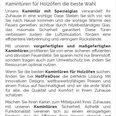
Kamintüren für Holzöfen: die beste Wahl
Unsere
Kamintür mit Spezialglas
verwandelt Ihr
Zuhause in eine wohlige Oase. Stellen Sie sich vor, wie
Sie nach Hause kommen und die wohlige Wärme des
Feuers genießen, sichtbar durch hitzebeständiges Glas,
das maximale Sicherheit garantiert. Diese Türen
verbessern zudem die Luftzirkulation, fördern eine
effizientere Verbrennung und verringern Rückstände.
Mit unseren
vorgefertigten und maßgefertigten
Kamintüren
profitieren Sie von einer sicheren, effizienten
und stilvollen Feuerstelle. Sie sparen nicht nur Brennstoff,
sondern tragen auch zum Umweltschutz bei, indem Sie
Ressourcen optimal nutzen.
Wenn Sie die besten
Kamintüren für Holzöfen
suchen,
finden Sie bei
HotFireDoor
die perfekte Lösung. Mit
innovativen Designs, wettbewerbsfähigen Preisen und
einem Fokus auf Nachhaltigkeit sind wir die erste Wahl
für alle, die Qualität und Komfort in ihrem Zuhause
schätzen.
Machen Sie Ihren Kamin zum Mittelpunkt Ihres Zuhauses
mit unseren
Kamintüren
. Sicherheit, Ästhetik und
Funktionalität vereinen sich zu einem einzigartigen
Erlebnis, das die Effizienz Ihres Hauses steigert und