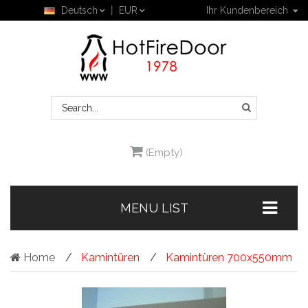
Deutsch
EUR
Ihr Kundenbereich
(Empty)
MENU LIST
Home
Kamintüren
Kamintüren 700x550mm