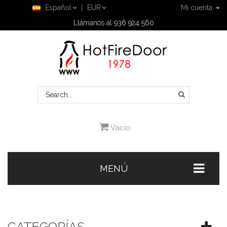
Español
EUR
Mi cuenta
Llámanos al 936 924 560
Vacío
MENÚ
CATEGORÍAS