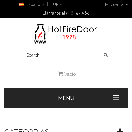
Español
EUR
Mi cuenta
Llámanos al 936 924 560
Vacío
MENÚ
CATEGORÍAS