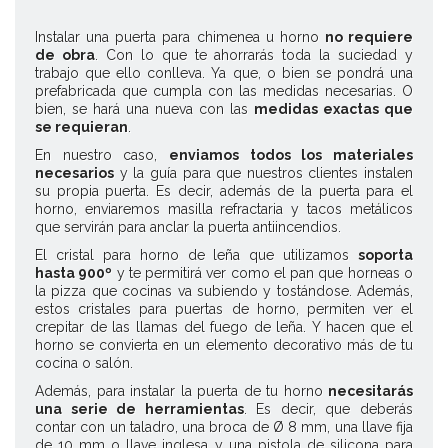
Instalar una puerta para chimenea u horno
no requiere
de obra
. Con lo que te ahorrarás toda la suciedad y
trabajo que ello conlleva. Ya que, o bien se pondrá una
prefabricada que cumpla con las medidas necesarias. O
bien, se hará una nueva con las
medidas exactas que
se requieran
.
En nuestro caso,
enviamos todos los materiales
necesarios
y la guía para que nuestros clientes instalen
su propia puerta. Es decir, además de la puerta para el
horno, enviaremos masilla refractaria y tacos metálicos
que servirán para anclar la puerta antiincendios.
El
cristal para horno de leña
que utilizamos
soporta
hasta 900º
y te permitirá ver como el pan que horneas o
la pizza que cocinas va subiendo y tostándose. Además,
estos cristales para puertas de horno, permiten ver el
crepitar de las llamas del fuego de leña. Y hacen que el
horno se convierta en un elemento decorativo más de tu
cocina o salón.
Además, para instalar la puerta de tu horno
necesitarás
una serie de herramientas
. Es decir, que deberás
contar con un taladro, una broca de Ø 8 mm, una llave fija
de 10 mm o llave inglesa y una pistola de silicona para