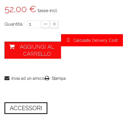
52,00 €
tasse incl.
Quantità :
Calculate Delivery Cost
AGGIUNGI AL
CARRELLO
Invia ad un amico
Stampa
ACCESSORI