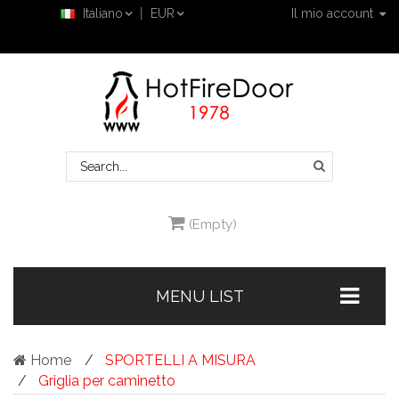
Italiano
EUR
Il mio account
(Empty)
MENU LIST
Home
SPORTELLI A MISURA
Griglia per caminetto