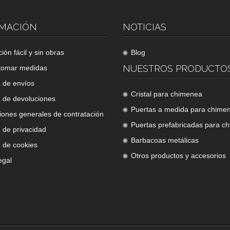
MACIÓN
NOTICIAS
ción fácil y sin obras
Blog
NUESTROS PRODUCTO
tomar medidas
a de envíos
Cristal para chimenea
a de devoluciones
Puertas a medida para chime
iones generales de contratación
Puertas prefabricadas para c
a de privacidad
Barbacoas metálicas
a de cookies
Otros productos y accesorios
egal