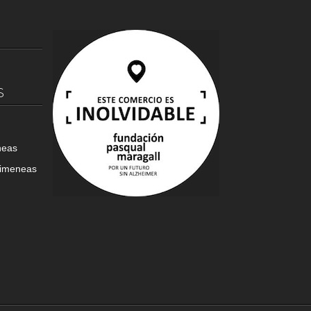
S
neas
himeneas