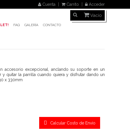
Cuenta
Carrito
Acceder
Vacío
LET!
FAQ
GALERÍA
CONTACTO
 un accesorio excepcional, anclando su soporte en un
r y quitar la parrilla cuando quiera y disfrutar dando un
 330 x 330mm
Calcular Costo de Envío