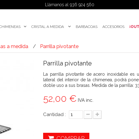
Llámanos al 936 924 560
 CHIMENEAS
CRISTAL A MEDIDA
BARBACOAS
ACCESORIOS
¡OUT
tas a medida
Parrilla pivotante
Parrilla pivotante
La parrilla pivotante de acero inoxidable es
lateral del interior de la chimenea, podrá pone
doble uso a sus brasas.
Medida de la parrilla:
52,00 €
IVA inc.
Cantidad :
COMPRAR