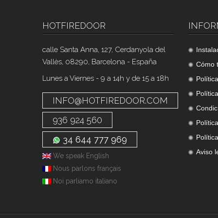
HOTFIREDOOR
INFOR
calle Santa Anna, 127, Cerdanyola del
Instala
Vallès, 08290, Barcelona - España
Cómo 
Lunes a Viernes - 9 a 14h y de 15 a 18h
Polític
Polític
INFO@HOTFIREDOOR.COM
Condic
936 924 560
Polític
Polític
34 644 777 969
Aviso l
We speak English
Nous parlons français
Noi parliamo italiano