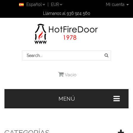
Español
EUR
Mi cuenta
Llámanos al 936 924 560
Vacío
MENÚ
CATEGORÍAS