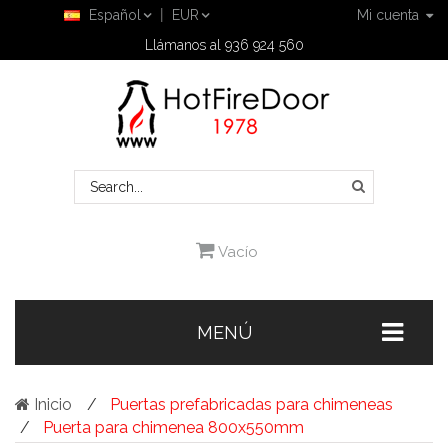
Español
EUR
Mi cuenta
Llámanos al 936 924 560
Vacío
MENÚ
Inicio
Puertas prefabricadas para chimeneas
Puerta para chimenea 800x550mm