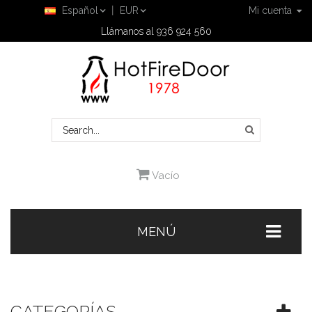
Español
EUR
Mi cuenta
Llámanos al 936 924 560
Vacío
MENÚ
CATEGORÍAS