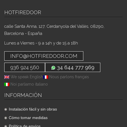
HOTFIREDOOR
calle Santa Anna, 127, Cerdanyola del Vallès, 08290,
Barcelona - España
Lunes a Viernes - 9 a 14h y de 15 a 18h
INFO@HOTFIREDOOR.COM
936 924 560
34 644 777 969
We speak English
Nous parlons français
Noi parliamo italiano
INFORMACIÓN
Instalación fácil y sin obras
Cómo tomar medidas
Política de envíos